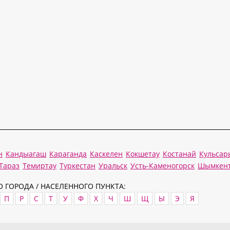
н
Кандыагаш
Караганда
Каскелен
Кокшетау
Костанай
Кульсар
Тараз
Темиртау
Туркестан
Уральск
Усть-Каменогорск
Шымкен
 ГОРОДА / НАСЕЛЕННОГО ПУНКТА:
П
Р
С
Т
У
Ф
Х
Ч
Ш
Щ
Ы
Э
Я