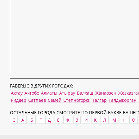
FABERLIC В ДРУГИХ ГОРОДАХ:
Актау
Актобе
Алматы
Атырау
Балхаш
Жанаозен
Жезказга
Риддер
Сатпаев
Семей
Степногорск
Талгар
Талдыкорган
ОСТАЛЬНЫЕ ГОРОДА СМОТРИТЕ ПО ПЕРВОЙ БУКВЕ ВАШЕГО
C
А
Б
Г
Д
Е
Ж
З
И
К
Л
М
Н
О