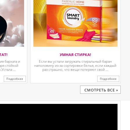
ТАТ!
УМНАЯ СТИРКА!
я бархата и
Если вы устали загружать стиральный баран
аря стойкой
наполовину из-за сортировки белья, если каждый
Устала ...
раз страшно, что вещи потеряют свой ...
Подробнее
Подробнее
CМОТРЕТЬ ВСЕ »