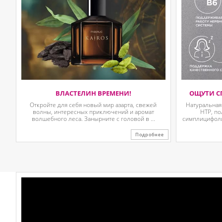
ВЛАСТЕЛИН ВРЕМЕНИ!
ОЩУТИ С
Откройте для себя новый мир азарта, свежей
Натуральная
волны, интересных приключений и аромат
HTP, п
волшебного леса. Занырните с головой в ...
симплицифолии
Подробнее