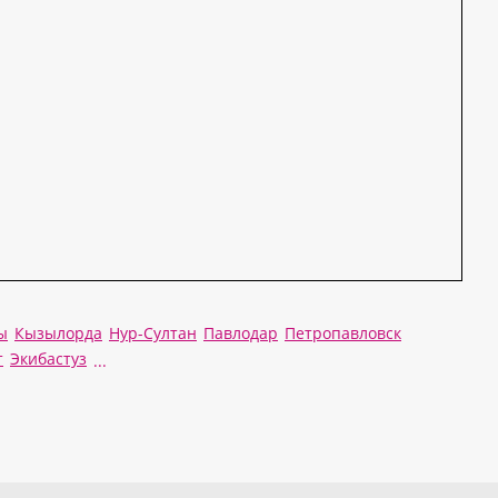
ы
Кызылорда
Нур-Султан
Павлодар
Петропавловск
т
Экибастуз
...