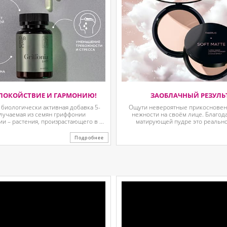
ПОКОЙСТВИЕ И ГАРМОНИЮ!
ЗАОБЛАЧНЫЙ РЕЗУЛЬ
 биологически активная добавка 5-
Ощути невероятные прикосновени
олучаемая из семян гриффонии
нежности на своём лице. Благод
 – растения, произрастающего в ...
матирующей пудре это реально.
Подробнее