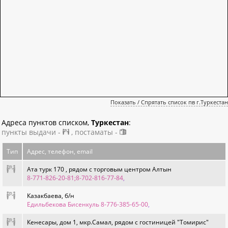
Показать / Спрятать список пв г.Туркестан
Адреса пунктов списком,
Туркестан
:
пункты выдачи -
, постаматы -
Тип
Адрес, телефон, email
Ата турк 170 , рядом с торговым центром Алтын
8-771-826-20-81;8-702-816-77-84
,
Казакбаева, б/н
Едильбекова Бисенкуль 8-776-385-65-00
,
Кенесары, дом 1, мкр.Самал, рядом с гостиницей "Томирис"