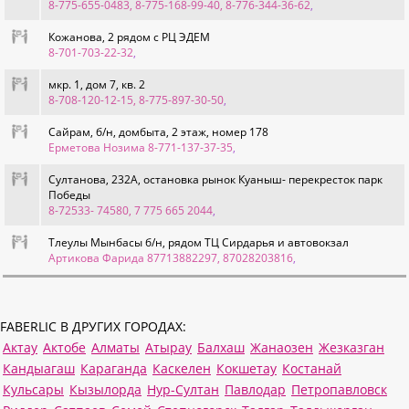
8-775-655-0483, 8-775-168-99-40, 8-776-344-36-62
,
Кожанова, 2 рядом с РЦ ЭДЕМ
8-701-703-22-32
,
мкр. 1, дом 7, кв. 2
8-708-120-12-15, 8-775-897-30-50
,
Сайрам, б/н, домбыта, 2 этаж, номер 178
Ерметова Нозима 8-771-137-37-35
,
Султанова, 232А, остановка рынок Куаныш- перекресток парк
Победы
8-72533- 74580, 7 775 665 2044
,
Тлеулы Мынбасы б/н, рядом ТЦ Сирдарья и автовокзал
Артикова Фарида 87713882297, 87028203816
,
FABERLIC В ДРУГИХ ГОРОДАХ:
Актау
Актобе
Алматы
Атырау
Балхаш
Жанаозен
Жезказган
Кандыагаш
Караганда
Каскелен
Кокшетау
Костанай
Кульсары
Кызылорда
Нур-Султан
Павлодар
Петропавловск