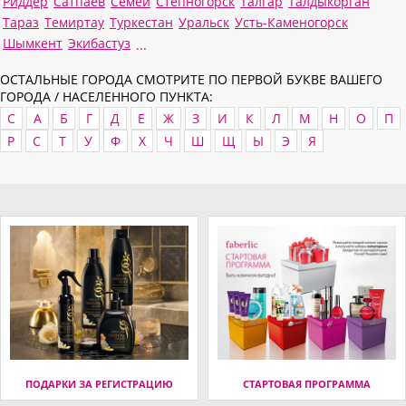
Риддер
Сатпаев
Семей
Степногорск
Талгар
Талдыкорган
Тараз
Темиртау
Туркестан
Уральск
Усть-Каменогорск
Шымкент
Экибастуз
...
ОСТАЛЬНЫЕ ГОРОДА СМОТРИТЕ ПО ПЕРВОЙ БУКВЕ ВАШЕГО
ГОРОДА / НАСЕЛЕННОГО ПУНКТА:
C
А
Б
Г
Д
Е
Ж
З
И
К
Л
М
Н
О
П
Р
С
Т
У
Ф
Х
Ч
Ш
Щ
Ы
Э
Я
ПОДАРКИ ЗА РЕГИСТРАЦИЮ
СТАРТОВАЯ ПРОГРАММА