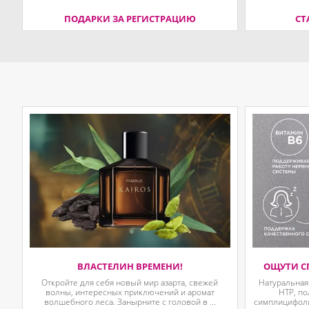
ПОДАРКИ ЗА РЕГИСТРАЦИЮ
СТ
ВЛАСТЕЛИН ВРЕМЕНИ!
ОЩУТИ С
Откройте для себя новый мир азарта, свежей
Натуральная
волны, интересных приключений и аромат
HTP, п
волшебного леса. Занырните с головой в ...
симплицифолии