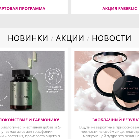
АРТОВАЯ ПРОГРАММА
АКЦИЯ FABERLIC
НОВИНКИ
АКЦИИ
НОВОСТИ
/
/
ПОКОЙСТВИЕ И ГАРМОНИЮ!
ЗАОБЛАЧНЫЙ РЕЗУЛЬ
 биологически активная добавка 5-
Ощути невероятные прикосновени
олучаемая из семян гриффонии
нежности на своём лице. Благод
 – растения, произрастающего в ...
матирующей пудре это реально.