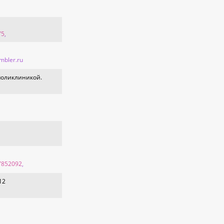
75
,
mbler.ru
поликлиникой.
7852092
,
12