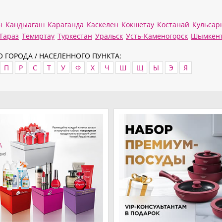
н
Кандыагаш
Караганда
Каскелен
Кокшетау
Костанай
Кульсар
Тараз
Темиртау
Туркестан
Уральск
Усть-Каменогорск
Шымкен
 ГОРОДА / НАСЕЛЕННОГО ПУНКТА:
П
Р
С
Т
У
Ф
Х
Ч
Ш
Щ
Ы
Э
Я