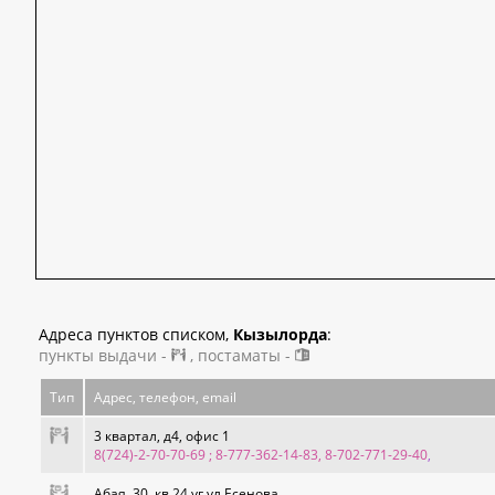
Адреса пунктов списком,
Кызылорда
:
пункты выдачи -
, постаматы -
Тип
Адрес, телефон, email
3 квартал, д4, офис 1
8(724)-2-70-70-69 ; 8-777-362-14-83, 8-702-771-29-40
,
Абая, 30, кв.24 уг.ул.Есенова