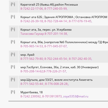
Каратогай 25 (бывш.46),район Рисмаша
8-7242-22-17-06, 8-777-240-05-99
,
Коркыт ата 62Б ; Здания АГРОПРОМА ; Остановка АГРОПРОМ ;
8-7242-26-39-18; 8-702-728-44-14 ; 8-777-076-19-45
,
Коркыт ата, 3а, перес. ул. Усербаева
Таласова Гаухар 8-707-201-14-38
,
Коркыт ата, 86в, (напротив №6 Поликлинники) между ТД Фри
8-705-965-14-53, 8-771-045-07-07
,
мкр. Арай
8-777-562-79-80; 8-702-244-45-54 ; 8-707-282-40-35
,
мкр.Тасбугет, Есенова, 36а, 2 этаж, каб. 30 (Универмаг)
8-705-208-14-62;8-778-226-21-57
,
мкр.Шугыла, дом 53/21, возле института Акмечеть
8-771-542-55-44 ; 8-776-008-28-28;
,
Муратбаева, 18
8-7242 239592, 8-7013913973
, zoya5353@mail.ru