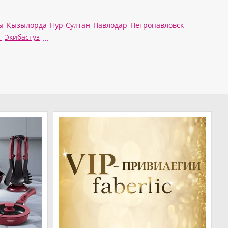
ы
Кызылорда
Нур-Султан
Павлодар
Петропавловск
т
Экибастуз
...