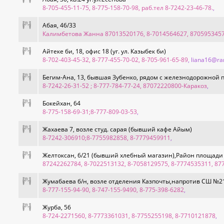
8-705-455-11-75, 8-775-158-70-98, раб.тел 8-7242-23-46-78.
,
Абая, 46/33
Калимбетова Жанна 87013520176, 8-7014564627, 870595345
Айтеке би, 18, офис 18 (yг. ул. Казыбек би)
8-702-403-45-32, 8-777-455-70-02, 8-705-961-65-89
, liana16@ra
Бегим-Ана, 13, бывшая Зубенко, рядом с железнодорожной 
8-7242-26-31-52 ; 8-777-784-77-24, 87072220800-Каракоз
,
Бокейхан, 64
8-775-158-69-31;8-777-809-03-53
,
Жахаева 7, возле студ. сарая (бывший кафе Айым)
8-7242-306910;8-7755982858, 8-7779459911
,
Желтоксан, 6/21 (бывший хлебный магазин),Район площади
87242262784, 8-7022513132, 8-7058129575, 8-7774535311, 87
Жумабаева б/н, возле отделения Казпочты,напротив СШ №2
8-777-155-94-90, 8-747-155-9490, 8-775-398-6282
,
Журба, 56
8-724-2271560, 8-7773361031, 8-7755255198, 8-7710121878
,