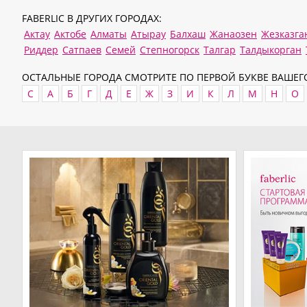
FABERLIC В ДРУГИХ ГОРОДАХ:
Актау
Актобе
Алматы
Атырау
Балхаш
Жанаозен
Жезказга
Риддер
Сатпаев
Семей
Степногорск
Талгар
Талдыкорган
ОСТАЛЬНЫЕ ГОРОДА СМОТРИТЕ ПО ПЕРВОЙ БУКВЕ ВАШЕГО
C
А
Б
Г
Д
Е
Ж
З
И
К
Л
М
Н
О