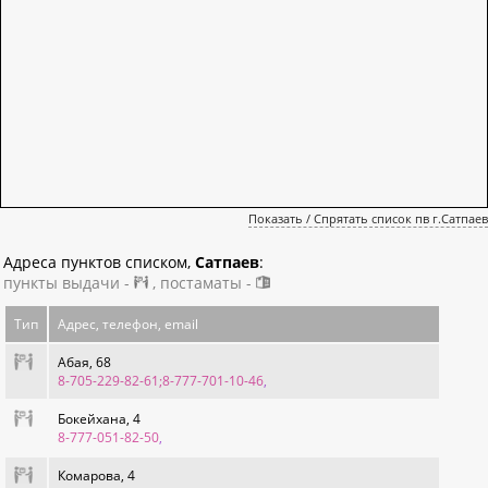
Показать / Спрятать список пв г.Сатпаев
Адреса пунктов списком,
Сатпаев
:
пункты выдачи -
, постаматы -
Тип
Адрес, телефон, email
Абая, 68
8-705-229-82-61;8-777-701-10-46
,
Бокейхана, 4
8-777-051-82-50
,
Комарова, 4