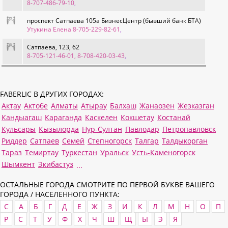
8-707-486-79-10
,
проспект Сатпаева 105а БизнесЦентр (бывший банк БТА)
Утукина Елена 8-705-229-82-61
,
Сатпаева, 123, 62
8-705-121-46-01, 8-708-420-03-43
,
FABERLIC В ДРУГИХ ГОРОДАХ:
Актау
Актобе
Алматы
Атырау
Балхаш
Жанаозен
Жезказган
Кандыагаш
Караганда
Каскелен
Кокшетау
Костанай
Кульсары
Кызылорда
Нур-Султан
Павлодар
Петропавловск
Риддер
Сатпаев
Семей
Степногорск
Талгар
Талдыкорган
Тараз
Темиртау
Туркестан
Уральск
Усть-Каменогорск
Шымкент
Экибастуз
...
ОСТАЛЬНЫЕ ГОРОДА СМОТРИТЕ ПО ПЕРВОЙ БУКВЕ ВАШЕГО
ГОРОДА / НАСЕЛЕННОГО ПУНКТА:
C
А
Б
Г
Д
Е
Ж
З
И
К
Л
М
Н
О
П
Р
С
Т
У
Ф
Х
Ч
Ш
Щ
Ы
Э
Я