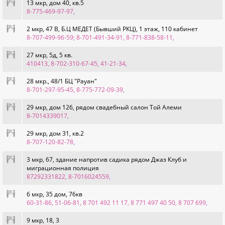
13 мкр, дом 40, кв.5
8-775-469-97-97
,
2 мкр, 47 В, Б.Ц МЕДЕТ (Бывший РКЦ), 1 этаж, 110 кабинет
8-707-499-96-59; 8-701-491-34-91, 8-771-838-58-11
,
27 мкр, 5д, 5 кв.
410413, 8-702-310-67-45, 41-21-34
,
28 мкр., 48/1 БЦ "Рауан"
8-701-297-95-45, 8-775-772-09-39
,
29 мкр, дом 126, рядом свадебный салон Той Алеми
8-7014339017
,
29 мкр, дом 31, кв.2
8-707-120-82-78
,
3 мкр, 67, здание напротив садика рядом Джаз Клуб и
миграционная полиция
87292331822, 8-7016024559
,
6 мкр, 35 дом, 76кв
60-31-86, 51-06-81, 8 701 492 11 17, 8 771 497 40 50, 8 707 699
,
9 мкр, 18, 3