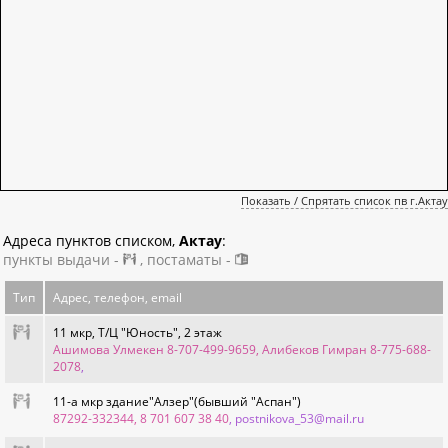
Показать / Спрятать список пв г.Актау
Адреса пунктов списком,
Актау
:
пункты выдачи -
, постаматы -
Тип
Адрес, телефон, email
11 мкр, Т/Ц "Юность", 2 этаж
Ашимова Улмекен 8-707-499-9659, Алибеков Гимран 8-775-688-
2078
,
11-а мкр здание"Алзер"(бывший "Аспан")
87292-332344, 8 701 607 38 40
, postnikova_53@mail.ru