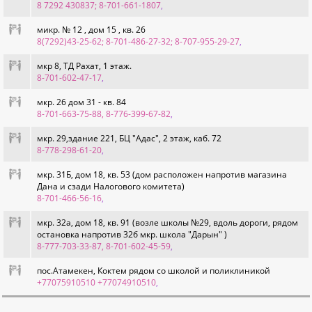
8 7292 430837; 8-701-661-1807
,
микр. № 12 , дом 15 , кв. 26
8(7292)43-25-62; 8-701-486-27-32; 8-707-955-29-27
,
мкр 8, ТД Рахат, 1 этаж.
8-701-602-47-17
,
мкр. 26 дом 31 - кв. 84
8-701-663-75-88, 8-776-399-67-82
,
мкр. 29,здание 221, БЦ "Адас", 2 этаж, каб. 72
8-778-298-61-20
,
мкр. 31Б, дом 18, кв. 53 (дом расположен напротив магазина
Дана и сзади Налогового комитета)
8-701-466-56-16
,
мкр. 32а, дом 18, кв. 91 (возле школы №29, вдоль дороги, рядом
остановка напротив 32б мкр. школа "Дарын" )
8-777-703-33-87, 8-701-602-45-59
,
пос.Атамекен, Коктем рядом со школой и поликлиникой
+77075910510 +77074910510
,