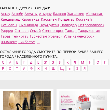
FABERLIC В ДРУГИХ ГОРОДАХ:
Актау
Актобе
Алматы
Атырау
Балхаш
Жанаозен
Жезказган
Кандыагаш
Караганда
Каскелен
Кокшетау
Костанай
Кульсары
Кызылорда
Нур-Султан
Павлодар
Петропавловск
Риддер
Сатпаев
Семей
Степногорск
Талгар
Талдыкорган
Тараз
Темиртау
Туркестан
Уральск
Усть-Каменогорск
Шымкент
Экибастуз
...
ОСТАЛЬНЫЕ ГОРОДА СМОТРИТЕ ПО ПЕРВОЙ БУКВЕ ВАШЕГО
ГОРОДА / НАСЕЛЕННОГО ПУНКТА:
C
А
Б
Г
Д
Е
Ж
З
И
К
Л
М
Н
О
П
Р
С
Т
У
Ф
Х
Ч
Ш
Щ
Ы
Э
Я