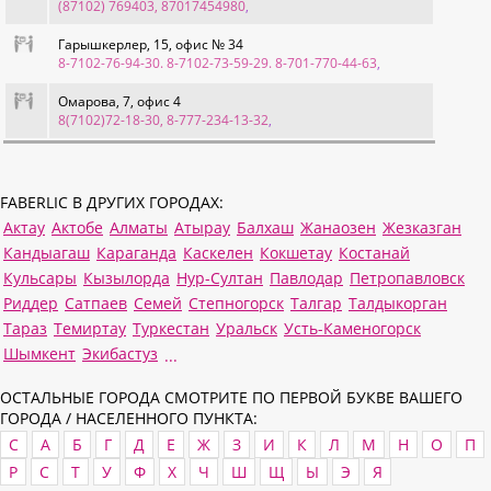
(87102) 769403, 87017454980
,
Гарышкерлер, 15, офис № 34
8-7102-76-94-30. 8-7102-73-59-29. 8-701-770-44-63
,
Омарова, 7, офис 4
8(7102)72-18-30, 8-777-234-13-32
,
FABERLIC В ДРУГИХ ГОРОДАХ:
Актау
Актобе
Алматы
Атырау
Балхаш
Жанаозен
Жезказган
Кандыагаш
Караганда
Каскелен
Кокшетау
Костанай
Кульсары
Кызылорда
Нур-Султан
Павлодар
Петропавловск
Риддер
Сатпаев
Семей
Степногорск
Талгар
Талдыкорган
Тараз
Темиртау
Туркестан
Уральск
Усть-Каменогорск
Шымкент
Экибастуз
...
ОСТАЛЬНЫЕ ГОРОДА СМОТРИТЕ ПО ПЕРВОЙ БУКВЕ ВАШЕГО
ГОРОДА / НАСЕЛЕННОГО ПУНКТА:
C
А
Б
Г
Д
Е
Ж
З
И
К
Л
М
Н
О
П
Р
С
Т
У
Ф
Х
Ч
Ш
Щ
Ы
Э
Я