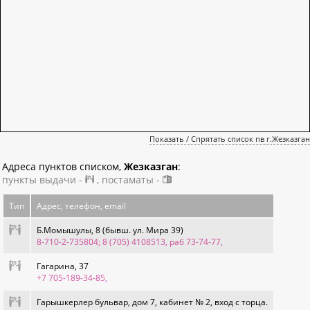
Показать / Спрятать список пв г.Жезказган
Адреса пунктов списком,
Жезказган
:
пункты выдачи -
, постаматы -
Тип
Адрес, телефон, email
Б.Момышулы, 8 (бывш. ул. Мира 39)
8-710-2-735804; 8 (705) 4108513, раб 73-74-77
,
Гагарина, 37
+7 705-189-34-85
,
Гарышкерлер бульвар, дом 7, кабинет № 2, вход с торца.