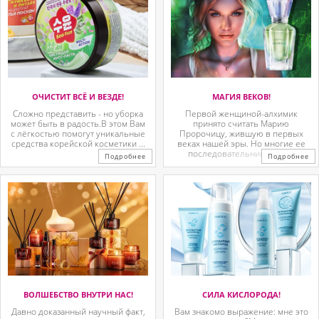
ОЧИСТИТ ВСЁ И ВЕЗДЕ!
МАГИЯ ВЕКОВ!
Сложно представить - но уборка
Первой женщиной-алхимик
может быть в радость.В этом Вам
принято считать Марию
с лёгкостью помогут уникальные
Пророчицу, жившую в первых
средства корейской косметики ...
веках нашей эры. Но многие ее
последовательницы так ...
Подробнее
Подробнее
ВОЛШЕБСТВО ВНУТРИ НАС!
СИЛА КИСЛОРОДА!
Давно доказанный научный факт,
Вам знакомо выражение: мне это