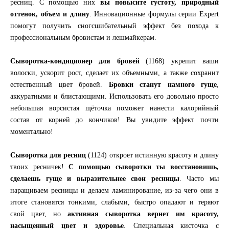
ресниц. С помощью них
вы повысите густоту, природный
оттенок, объем и длину
. Инновационные формулы серии Expert
помогут получить сногсшибательный эффект без похода к
профессиональным бровистам и лешмайкерам.
Сыворотка-кондиционер для бровей
(1168) укрепит ваши
волоски, ускорит рост, сделает их объемными, а также сохранит
естественный цвет бровей.
Бровки станут намного гуще
,
аккуратными и блистающими. Использовать его довольно просто
небольшая ворсистая щёточка поможет нанести калорийный
состав от корней до кончиков! Вы увидите эффект почти
моментально!
Сыворотка для ресниц
(1124) откроет истинную красоту и длину
твоих ресничек!
С помощью сыворотки ты восстановишь,
сделаешь гуще и выразительнее свои ресницы
. Часто мы
наращиваем ресницы и делаем ламинирование, из-за чего они в
итоге становятся тонкими, слабыми, быстро опадают и теряют
свой цвет, но
активная сыворотка вернет им красоту,
насыщенный цвет и здоровье
. Специальная кисточка с