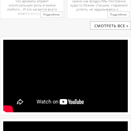
что ароматы играют
нужно как воздух?Мы постоянно
колоссальную роль в жизни
куда-то бежим, спешим, стараемся
любого… И это касается всего
успеть, не задумываясь о ...
живого вокруг. ...
Подробнее
Подробнее
CМОТРЕТЬ ВСЕ »