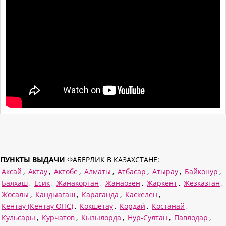
ПУНКТЫ ВЫДАЧИ
ФАБЕРЛИК В КАЗАХСТАНЕ:
Аксай
,
Актау
,
Актобе
,
Алматы
,
Атбасар
,
Атырау
,
Байконур
,
Балхаш
,
Есик
,
Жанакорган
,
Жанаозен
,
Жаркент
,
Жезказган
,
Жосалы
,
Кандыагаш
,
Караганда
,
Каскелен
,
Кентау (Кентау ОПС)
,
Кокшетау
,
Кордай
,
Костанай
,
Кульсары
,
Курчатов
,
Кызылорда
,
Нур-Султан
,
Павлодар
,