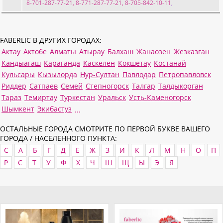
8-701-287-77-21, 8-771-287-77-21, 8-705-842-10-11
,
FABERLIC В ДРУГИХ ГОРОДАХ:
Актау
Актобе
Алматы
Атырау
Балхаш
Жанаозен
Жезказган
Кандыагаш
Караганда
Каскелен
Кокшетау
Костанай
Кульсары
Кызылорда
Нур-Султан
Павлодар
Петропавловск
Риддер
Сатпаев
Семей
Степногорск
Талгар
Талдыкорган
Тараз
Темиртау
Туркестан
Уральск
Усть-Каменогорск
Шымкент
Экибастуз
...
ОСТАЛЬНЫЕ ГОРОДА СМОТРИТЕ ПО ПЕРВОЙ БУКВЕ ВАШЕГО
ГОРОДА / НАСЕЛЕННОГО ПУНКТА:
C
А
Б
Г
Д
Е
Ж
З
И
К
Л
М
Н
О
П
Р
С
Т
У
Ф
Х
Ч
Ш
Щ
Ы
Э
Я