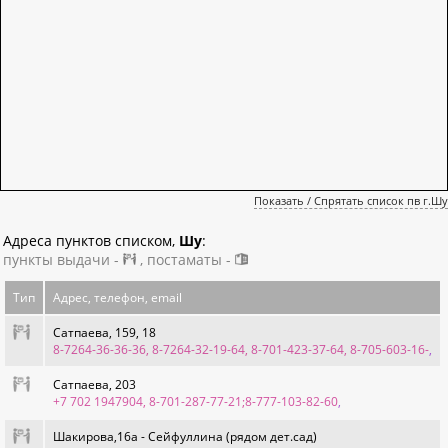
Показать / Спрятать список пв г.Шу
Адреса пунктов списком,
Шу
:
пункты выдачи -
, постаматы -
Тип
Адрес, телефон, email
Сатпаева, 159, 18
8-7264-36-36-36, 8-7264-32-19-64, 8-701-423-37-64, 8-705-603-16-
,
Сатпаева, 203
+7 702 1947904, 8-701-287-77-21;8-777-103-82-60
,
Шакирова,16а - Сейфуллина (рядом дет.сад)