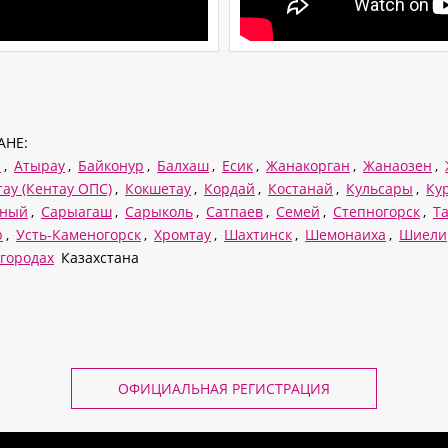
АНЕ:
р
,
Атырау
,
Байконур
,
Балхаш
,
Есик
,
Жанакорган
,
Жанаозен
,
ау (Кентау ОПС)
,
Кокшетау
,
Кордай
,
Костанай
,
Кульсары
,
Ку
дный
,
Сарыагаш
,
Сарыколь
,
Сатпаев
,
Семей
,
Степногорск
,
Т
р
,
Усть-Каменогорск
,
Хромтау
,
Шахтинск
,
Шемонаиха
,
Шиели
 городах
Казахстана
ОФИЦИАЛЬНАЯ РЕГИСТРАЦИЯ