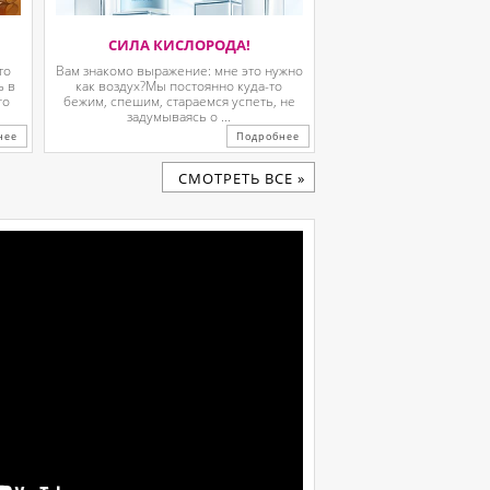
СИЛА КИСЛОРОДА!
то
Вам знакомо выражение: мне это нужно
ь в
как воздух?Мы постоянно куда-то
го
бежим, спешим, стараемся успеть, не
задумываясь о ...
нее
Подробнее
CМОТРЕТЬ ВСЕ »