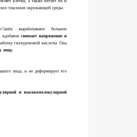
вляет клетки, а также питает их и
охих токсинов окружающей среды.
’lastin вырабатывают большое
, вдобавок
снимает напряжение и
работку гиалуроновой кислоты. Она
у лицу.
вашего лица, и не деформирует его
екулярной и высокомолекулярной