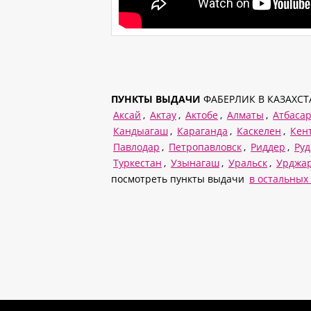
ПУНКТЫ ВЫДАЧИ
ФАБЕРЛИК В КАЗАХСТ
Аксай
,
Актау
,
Актобе
,
Алматы
,
Атбаса
Кандыагаш
,
Караганда
,
Каскелен
,
Кент
Павлодар
,
Петропавловск
,
Риддер
,
Ру
Туркестан
,
Узынагаш
,
Уральск
,
Урджа
посмотреть пункты выдачи
в остальных