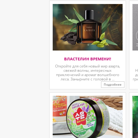
ВЛАСТЕЛИН ВРЕМЕНИ!
Откройте для себя новый мир азарта,
свежей волны, интересных
Н
приключений и аромат волшебного
д
леса. Занырните с головой в ...
гр
Подробнее