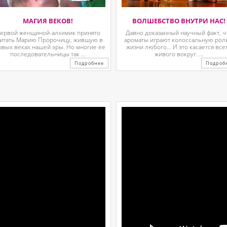
МАГИЯ ВЕКОВ!
ВОЛШЕБСТВО ВНУТРИ НАС!
ервой женщиной-алхимик принято
Давно доказанный научный факт, ч
итать Марию Пророчицу, жившую в
ароматы играют колоссальную рол
рвых веках нашей эры. Но многие ее
жизни любого… И это касается все
последовательницы так ...
живого вокруг. ...
Подробнее
Подроб