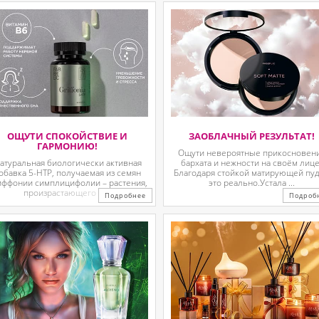
ОЩУТИ СПОКОЙСТВИЕ И
ЗАОБЛАЧНЫЙ РЕЗУЛЬТАТ!
ГАРМОНИЮ!
Ощути невероятные прикосновен
атуральная биологически активная
бархата и нежности на своём лице
обавка 5-HTP, получаемая из семян
Благодаря стойкой матирующей пу
иффонии симплицифолии – растения,
это реально.Устала ...
произрастающего в ...
Подробнее
Подроб