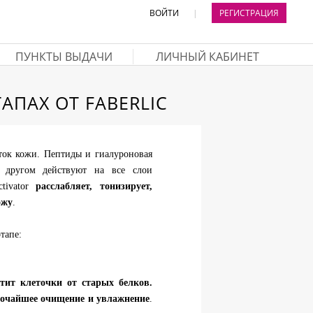
ВОЙТИ
|
РЕГИСТРАЦИЯ
ПУНКТЫ ВЫДАЧИ
ЛИЧНЫЙ КАБИНЕТ
АПАХ ОТ FABERLIC
ток кожи. Пептиды и гиалуроновая
а другом действуют на все слои
ctivator
расслабляет, тонизирует,
ожу
.
тапе:
стит клеточки от старых белков.
бочайшее очищение и увлажнение
.