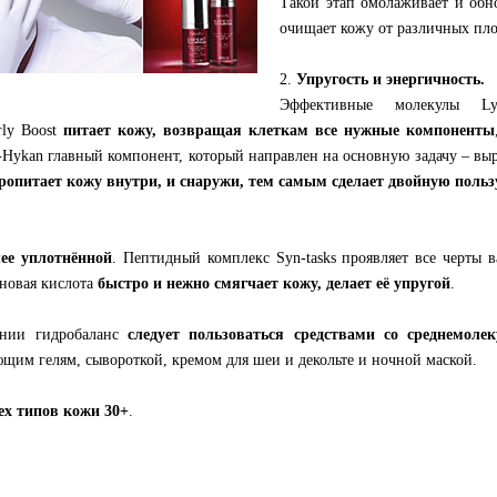
Такой этап омолаживает и обно
очищает кожу от различных пл
2.
Упругость и энергичность.
Эффективные молекулы Lys
rly Boost
питает кожу, возвращая клеткам все нужные компоненты
-Hykan главный компонент, который направлен на основную задачу – вы
ропитает кожу внутри, и снаружи, тем самым сделает двойную польз
ее уплотнённой
. Пептидный комплекс Syn-tasks проявляет все черты 
новая кислота
быстро и нежно смягчает кожу, делает её упругой
.
янии гидробаланс
следует пользоваться средствами со среднемол
ющим гелям, сывороткой, кремом для шеи и декольте и ночной маской.
ех типов кожи 30+
.