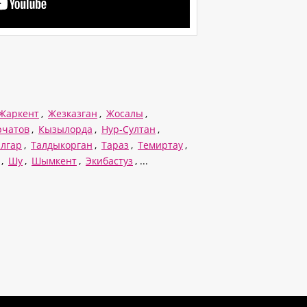
Жаркент
,
Жезказган
,
Жосалы
,
рчатов
,
Кызылорда
,
Нур-Султан
,
алгар
,
Талдыкорган
,
Тараз
,
Темиртау
,
,
Шу
,
Шымкент
,
Экибастуз
, ...