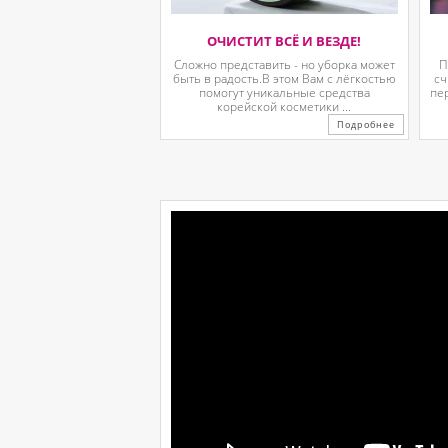
ОЧИСТИТ ВСЁ И ВЕЗДЕ!
Сложно представить - но уборка может
П
быть в радость.В этом Вам с лёгкостью
сч
помогут уникальные средства
пе
корейской косметики ...
Подробнее