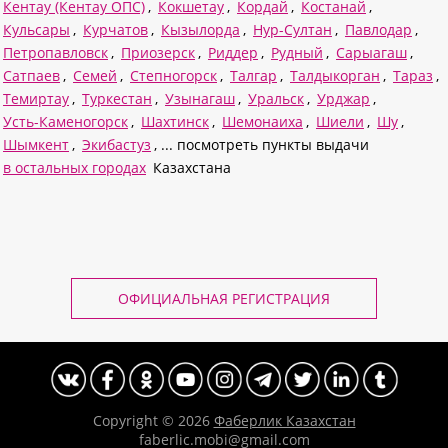
Кентау (Кентау ОПС)
,
Кокшетау
,
Кордай
,
Костанай
,
Кульсары
,
Курчатов
,
Кызылорда
,
Нур-Султан
,
Павлодар
,
Петропавловск
,
Приозерск
,
Риддер
,
Рудный
,
Сарыагаш
,
Сатпаев
,
Семей
,
Степногорск
,
Талгар
,
Талдыкорган
,
Тараз
,
Темиртау
,
Туркестан
,
Узынагаш
,
Уральск
,
Урджар
,
Усть-Каменогорск
,
Шахтинск
,
Шемонаиха
,
Шиели
,
Шу
,
Шымкент
,
Экибастуз
, ... посмотреть пункты выдачи
в остальных городах
Казахстана
ОФИЦИАЛЬНАЯ РЕГИСТРАЦИЯ
Copyright © 2026
Фаберлик Казахстан
faberlic.mobi@gmail.com