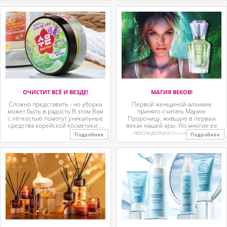
ОЧИСТИТ ВСЁ И ВЕЗДЕ!
МАГИЯ ВЕКОВ!
Сложно представить - но уборка
Первой женщиной-алхимик
может быть в радость.В этом Вам
принято считать Марию
с лёгкостью помогут уникальные
Пророчицу, жившую в первых
средства корейской косметики ...
веках нашей эры. Но многие ее
последовательницы так ...
Подробнее
Подробнее