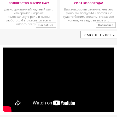
ВОЛШЕБСТВО ВНУТРИ НАС!
СИЛА КИСЛОРОДА!
Давно доказанный научный факт,
Вам знакомо выражение: мне это
что ароматы играют
нужно как воздух?Мы постоянно
колоссальную роль в жизни
куда-то бежим, спешим, стараемся
любого… И это касается всего
успеть, не задумываясь о ...
живого вокруг. ...
Подробнее
Подробнее
CМОТРЕТЬ ВСЕ »