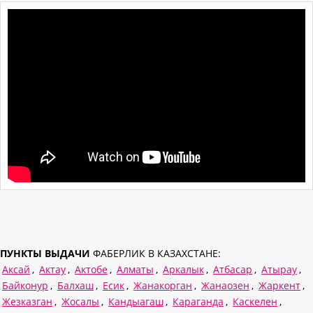
ПУНКТЫ ВЫДАЧИ
ФАБЕРЛИК В КАЗАХСТАНЕ:
Аксай
,
Актау
,
Актобе
,
Алматы
,
Аркалык
,
Атбасар
,
Атырау
,
Байконур
,
Балхаш
,
Есик
,
Жанакорган
,
Жанаозен
,
Жаркент
,
Жезказган
,
Жосалы
,
Кандыагаш
,
Караганда
,
Каскелен
,