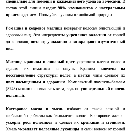
специально для помощи и каждодневного ухода за волосами
. В
состав этой линии
входит 98% компонентов с натуральным
происхождением
. Пользуйся лучшим от любимой природы.
Ромашка и кедровое маслице
возвратит волосам блистающий и
здоровый вид. Эти ингредиенты
укрепляют волосики
от корней
до кончиков,
питают, увлажняю и возвращают изумительный
вид
.
Маслице крапивы и липовый цвет
укрепляют клетки волос и
сделают их нежными на ощупь. Крапива
нацелена на
восстановление структуры волос
, а цветки липы сделают их
цвет насыщенным и здоровым
. Комплексный шампунь-бальзам
(8743) можно использовать всем, ведь он
универсальный и очень
полезный
.
Касторовое масло и хмель
избавит от такой важной и
глобальной проблемы как "выпадение волос". Касторовое масло –
ускорит рост волосиков
и сделает их
крепкими и стойкими
.
Хмель
укрепляет волосяные луковицы
и сами волосы от корней