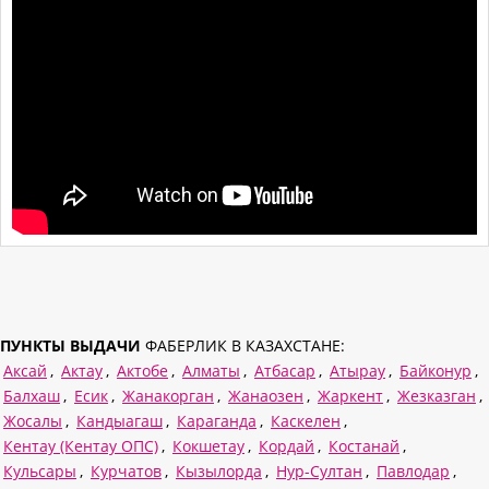
ПУНКТЫ ВЫДАЧИ
ФАБЕРЛИК В КАЗАХСТАНЕ:
Аксай
,
Актау
,
Актобе
,
Алматы
,
Атбасар
,
Атырау
,
Байконур
,
Балхаш
,
Есик
,
Жанакорган
,
Жанаозен
,
Жаркент
,
Жезказган
,
Жосалы
,
Кандыагаш
,
Караганда
,
Каскелен
,
Кентау (Кентау ОПС)
,
Кокшетау
,
Кордай
,
Костанай
,
Кульсары
,
Курчатов
,
Кызылорда
,
Нур-Султан
,
Павлодар
,