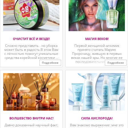
ОЧИСТИТ ВСЁ И ВЕЗДЕ!
МАГИЯ ВЕКОВ!
Сложно представить - но уборка
Первой женщиной-алхимик
может быть в радость.В этом Вам
принято считать Марию
с лёгкостью помогут уникальные
Пророчицу, жившую в первых
средства корейской косметики ...
веках нашей эры. Но многие ее
последовательницы так ...
Подробнее
Подробнее
ВОЛШЕБСТВО ВНУТРИ НАС!
СИЛА КИСЛОРОДА!
Давно доказанный научный факт,
Вам знакомо выражение: мне это