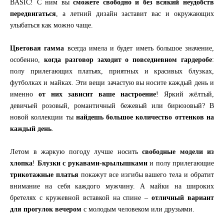
BASIC! С ним вы
сможете свободно и без всякий неудобств
передвигаться
, а летний дизайн заставит вас и окружающих
улыбаться как можно чаще.
Цветовая гамма
всегда имела и будет иметь большое значение,
особенно,
когда разговор заходит о повседневном гардеробе
:
полу прилегающих платьях, приятных и красивых блузках,
футболках и майках. Эти вещи зачастую вы носите каждый день и
именно
от них зависит ваше настроение
! Яркий жёлтый,
девичьей розовый, романтичный бежевый или бирюзовый? В
новой коллекции ты
найдешь большое количество оттенков на
каждый день
.
Летом в жаркую погоду лучше носить
свободные модели из
хлопка
!
Блузки с рукавами-крылышками
и полу прилегающие
трикотажные платья
покажут все изгибы вашего тела и обратит
внимание на себя каждого мужчину. А майки на широких
бретелях с кружевной вставкой на спине –
отличный вариант
для прогулок вечером
с молодым человеком или друзьями.