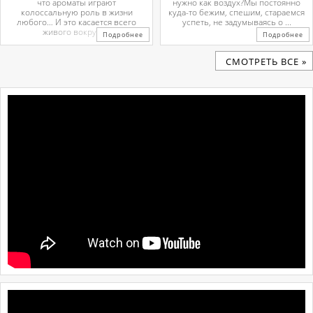
что ароматы играют
нужно как воздух?Мы постоянно
колоссальную роль в жизни
куда-то бежим, спешим, стараемся
любого… И это касается всего
успеть, не задумываясь о ...
живого вокруг. ...
Подробнее
Подробнее
CМОТРЕТЬ ВСЕ »