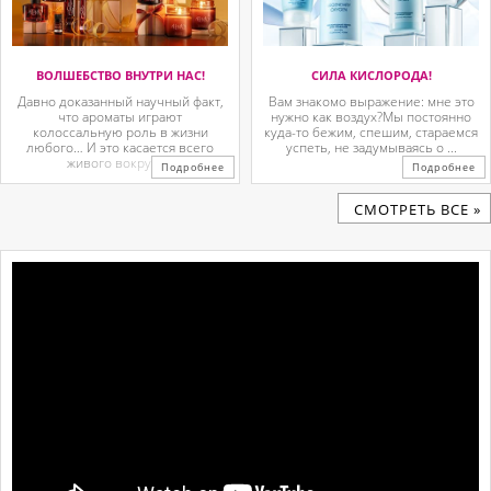
ВОЛШЕБСТВО ВНУТРИ НАС!
СИЛА КИСЛОРОДА!
Давно доказанный научный факт,
Вам знакомо выражение: мне это
что ароматы играют
нужно как воздух?Мы постоянно
колоссальную роль в жизни
куда-то бежим, спешим, стараемся
любого… И это касается всего
успеть, не задумываясь о ...
живого вокруг. ...
Подробнее
Подробнее
CМОТРЕТЬ ВСЕ »