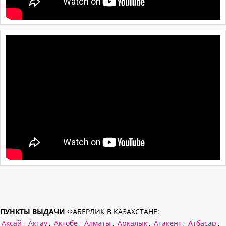
ПУНКТЫ ВЫДАЧИ
ФАБЕРЛИК В КАЗАХСТАНЕ:
Аксай
,
Актау
,
Актобе
,
Алматы
,
Аркалык
,
Атакент
,
Атбасар
,