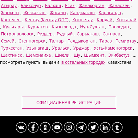
Атырау
,
Байконур
,
Балхаш
,
Есик
,
Жанакорган
,
Жанаозен
,
Жаркент
,
Жезказган
,
Жосалы
,
Кандыагаш
,
Караганда
,
Каскелен
,
Кентау (Кентау ОПС)
,
Кокшетау
,
Кордай
,
Костанай
,
Кульсары
,
Курчатов
,
Кызылорда
,
Нур-Султан
,
Павлодар
,
Петропавловск
,
Риддер
,
Рудный
,
Сарыагаш
,
Сатпаев
,
Семей
,
Степногорск
,
Талгар
,
Талдыкорган
,
Тараз
,
Темиртау
,
Туркестан
,
Узынагаш
,
Уральск
,
Урджар
,
Усть-Каменогорск
,
Шахтинск
,
Шемонаиха
,
Шиели
,
Шу
,
Шымкент
,
Экибастуз
, ...
посмотреть пункты выдачи
в остальных городах
Казахстана
ОФИЦИАЛЬНАЯ РЕГИСТРАЦИЯ