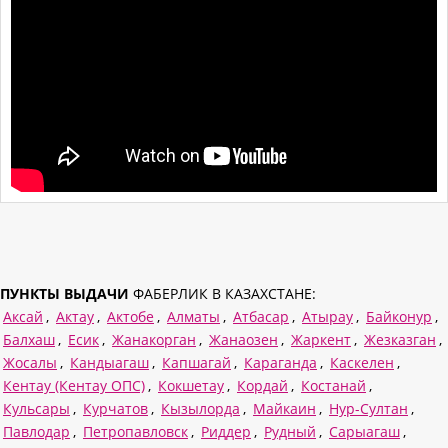
ПУНКТЫ ВЫДАЧИ
ФАБЕРЛИК В КАЗАХСТАНЕ:
Аксай
,
Актау
,
Актобе
,
Алматы
,
Атбасар
,
Атырау
,
Байконур
,
Балхаш
,
Есик
,
Жанакорган
,
Жанаозен
,
Жаркент
,
Жезказган
,
Жосалы
,
Кандыагаш
,
Капшагай
,
Караганда
,
Каскелен
,
Кентау (Кентау ОПС)
,
Кокшетау
,
Кордай
,
Костанай
,
Кульсары
,
Курчатов
,
Кызылорда
,
Майкаин
,
Нур-Султан
,
Павлодар
,
Петропавловск
,
Риддер
,
Рудный
,
Сарыагаш
,