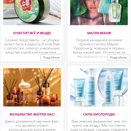
ОЧИСТИТ ВСЁ И ВЕЗДЕ!
МАГИЯ ВЕКОВ!
Сложно представить - но уборка
Первой женщиной-алхимик
может быть в радость.В этом Вам
принято считать Марию
с лёгкостью помогут уникальные
Пророчицу, жившую в первых
средства корейской косметики ...
веках нашей эры. Но многие ее
последовательницы так ...
Подробнее
Подробнее
ВОЛШЕБСТВО ВНУТРИ НАС!
СИЛА КИСЛОРОДА!
Давно доказанный научный факт,
Вам знакомо выражение: мне это
что ароматы играют
нужно как воздух?Мы постоянно
колоссальную роль в жизни
куда-то бежим, спешим, стараемся