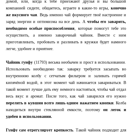
домой, или, когда к тебе приезжают друзья и вы большой
компанией сидите, общаетесь, играете в какие-то игры,
конечно
же вкусного чая
. Ведь именно чай формирует твоё настроение и
заряд энергии и оптимизма на все день. А
чтобы его заварить,
необходимо особые приспособления
, которые помогут тебе это
осуществить, а именно заварочный чайник. Вместе с ним
приготавливать, пробовать и разливать в кружки будет намного
легче, удобнее и приятнее.
Чайник гунфу
(11793) весьма необычен и прост в использовании.
Использовать необходимо так: заварку требуется засыпать во
внутреннюю колбу с сетчатым фильтром и заливать горячей
кипячёной водой, в этот момент чай начинается завариваться. В
такой момент лучше дать ему немного настояться, чтобы чай отдал
весь вкус и аромат. После того, как чай заварился его нужно
перелить в кувшин всего лишь одним нажатием кнопки
. Колба
находиться внутри стеклянной емкости, поэтому
он легок и
удобен в использовании.
Гунфу сам отрегулирует крепкость
. Такой чайник подходит для