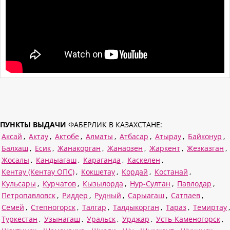
ПУНКТЫ ВЫДАЧИ
ФАБЕРЛИК В КАЗАХСТАНЕ:
Аксай
,
Актау
,
Актобе
,
Алматы
,
Атбасар
,
Атырау
,
Байконур
,
Балхаш
,
Есик
,
Жанакорган
,
Жанаозен
,
Жаркент
,
Жезказган
,
Жосалы
,
Кандыагаш
,
Караганда
,
Каскелен
,
Кентау (Кентау ОПС)
,
Кокшетау
,
Кордай
,
Костанай
,
Кульсары
,
Курчатов
,
Кызылорда
,
Нур-Султан
,
Павлодар
,
Петропавловск
,
Риддер
,
Рудный
,
Сарыагаш
,
Сатпаев
,
Семей
,
Степногорск
,
Талгар
,
Талдыкорган
,
Тараз
,
Темиртау
,
Туркестан
,
Узынагаш
,
Уральск
,
Урджар
,
Усть-Каменогорск
,