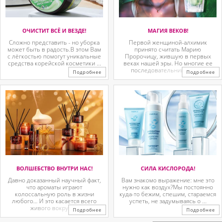
ОЧИСТИТ ВСЁ И ВЕЗДЕ!
МАГИЯ ВЕКОВ!
Сложно представить - но уборка
Первой женщиной-алхимик
может быть в радость.В этом Вам
принято считать Марию
с лёгкостью помогут уникальные
Пророчицу, жившую в первых
средства корейской косметики ...
веках нашей эры. Но многие ее
последовательницы так ...
Подробнее
Подробнее
ВОЛШЕБСТВО ВНУТРИ НАС!
СИЛА КИСЛОРОДА!
Давно доказанный научный факт,
Вам знакомо выражение: мне это
что ароматы играют
нужно как воздух?Мы постоянно
колоссальную роль в жизни
куда-то бежим, спешим, стараемся
любого… И это касается всего
успеть, не задумываясь о ...
живого вокруг. ...
Подробнее
Подробнее